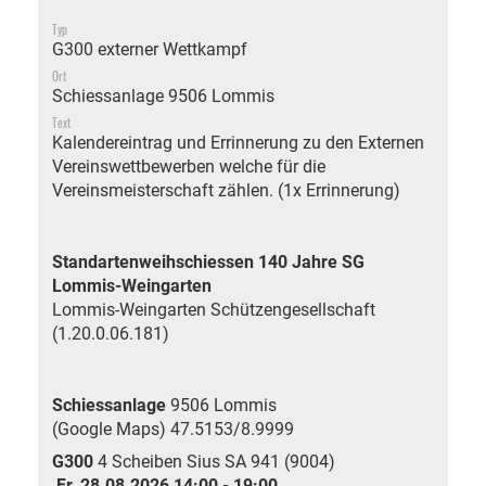
Typ
G300 externer Wettkampf
Ort
Schiessanlage 9506 Lommis
Text
Kalendereintrag und Errinnerung zu den Externen
Vereinswettbewerben welche für die
Vereinsmeisterschaft zählen. (1x Errinnerung)
Standartenweihschiessen 140 Jahre SG
Lommis-Weingarten
Lommis-Weingarten Schützengesellschaft
(1.20.0.06.181)
Schiessanlage
9506 Lommis
(Google Maps)
47.5153/8.9999
G300
4 Scheiben Sius SA 941 (9004)
Fr, 28.08.2026 14:00 - 19:00